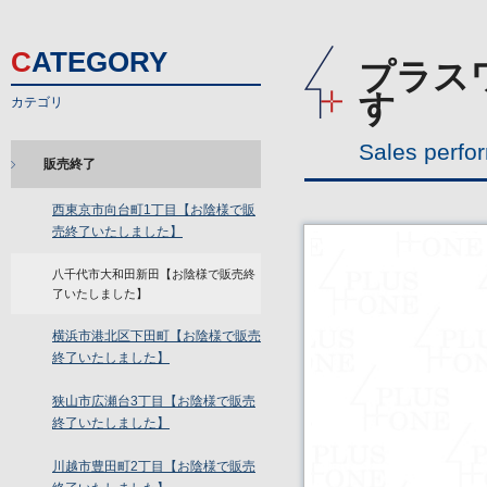
CATEGORY
プラス
す
カテゴリ
Sales perfo
販売終了
西東京市向台町1丁目【お陰様で販
売終了いたしました】
八千代市大和田新田【お陰様で販売終
了いたしました】
横浜市港北区下田町【お陰様で販売
終了いたしました】
狭山市広瀬台3丁目【お陰様で販売
終了いたしました】
川越市豊田町2丁目【お陰様で販売