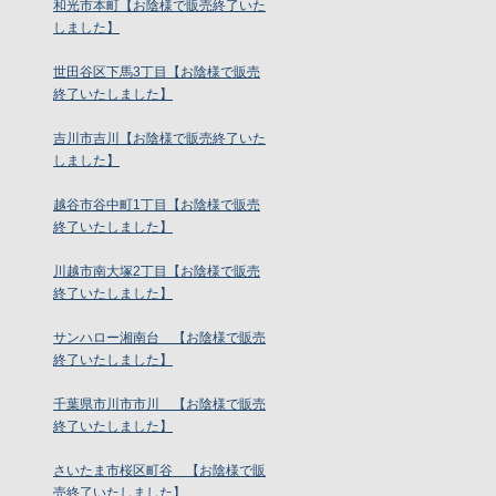
和光市本町【お陰様で販売終了いた
しました】
世田谷区下馬3丁目【お陰様で販売
終了いたしました】
吉川市吉川【お陰様で販売終了いた
しました】
越谷市谷中町1丁目【お陰様で販売
終了いたしました】
川越市南大塚2丁目【お陰様で販売
終了いたしました】
サンハロー湘南台 【お陰様で販売
終了いたしました】
千葉県市川市市川 【お陰様で販売
終了いたしました】
さいたま市桜区町谷 【お陰様で販
売終了いたしました】