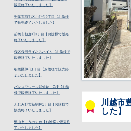
販売終了いたしました】
千葉市稲毛区小仲台9丁目【お陰様
で販売終了いたしました】
前橋市朝倉町3丁目【お陰様で販売
終了いたしました】
桜区桜田ライネスハイム【お陰様で
販売終了いたしました】
板橋区仲代1丁目【お陰様で販売終
了いたしました】
パレロワジール昇仙峡 C棟【お陰
様で販売終了いたしました】
川越市
ふじみ野市新駒林1丁目【お陰様で
した】
販売終了いたしました】
流山市こうのす台【お陰様で販売終
了いたしました】