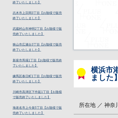
終了いたしました】
志木市上宗岡3丁目【お陰様で販売
終了いたしました】
武蔵村山市神明2丁目【お陰様で販
売終了いたしました】
狭山市広瀬台3丁目【お陰様で販売
終了いたしました】
新座市馬場1丁目【お陰様で販売終
了いたしました】
横浜市
ました
練馬区春日町1丁目【お陰様で販売
終了いたしました】
川崎市高津区下作延1丁目【お陰様
で販売終了いたしました】
所在地 ／ 神
海老名市上今泉5丁目【お陰様で販
売終了いたしました】