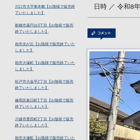
日時 ／ 令和8
川口市大字東本郷【お陰様で販売終
了いたしました】
船橋市薬円台3丁目【お陰様で販売
終了いたしました】
柏市光が丘【お陰様で販売終了いた
しました】
柏市大塚町【お陰様で販売終了いた
しました】
松戸市大金平2丁目【お陰様で販売
終了いたしました】
練馬区春日町1丁目【お陰様で販売
終了いたしました】
川越市豊田町2丁目【お陰様で販売
終了いたしました】
柏市大塚町【お陰様で販売終了いた