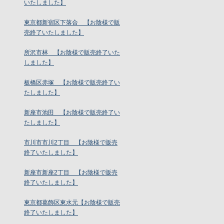
いたしました】
東京都新宿区下落合 【お陰様で販
売終了いたしました】
所沢市林 【お陰様で販売終了いた
しました】
板橋区赤塚 【お陰様で販売終了い
たしました】
新座市池田 【お陰様で販売終了い
たしました】
市川市市川2丁目 【お陰様で販売
終了いたしました】
新座市新座2丁目 【お陰様で販売
終了いたしました】
東京都葛飾区東水元【お陰様で販売
終了いたしました】