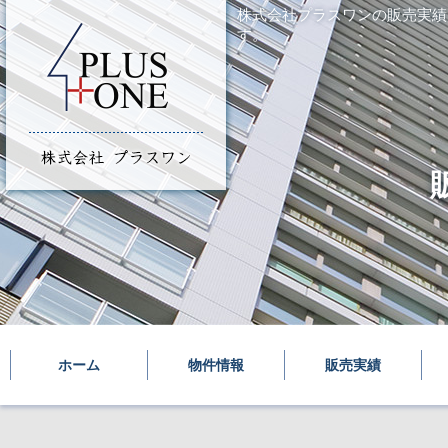
株式会社プラスワンの販売実績
す。
ホーム
物件情報
販売実績