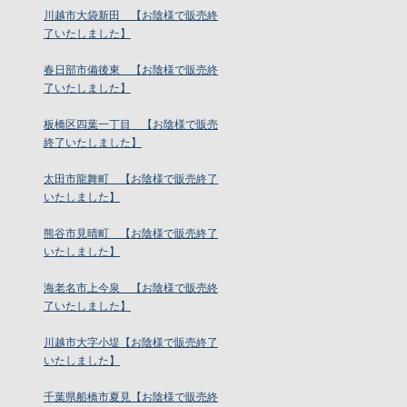
川越市大袋新田 【お陰様で販売終
了いたしました】
春日部市備後東 【お陰様で販売終
了いたしました】
板橋区四葉一丁目 【お陰様で販売
終了いたしました】
太田市龍舞町 【お陰様で販売終了
いたしました】
熊谷市見晴町 【お陰様で販売終了
いたしました】
海老名市上今泉 【お陰様で販売終
了いたしました】
川越市大字小堤【お陰様で販売終了
いたしました】
千葉県船橋市夏見【お陰様で販売終