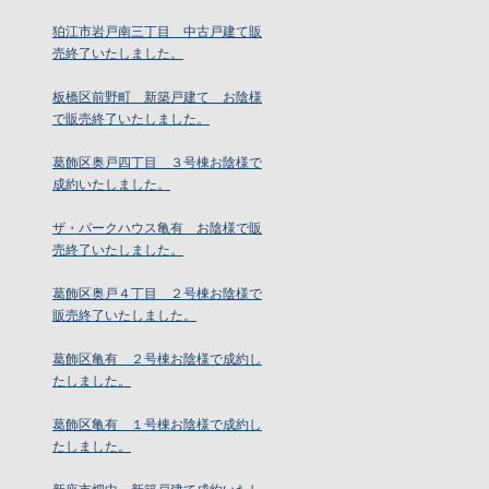
狛江市岩戸南三丁目 中古戸建て販
売終了いたしました。
板橋区前野町 新築戸建て お陰様
で販売終了いたしました。
葛飾区奥戸四丁目 ３号棟お陰様で
成約いたしました。
ザ・パークハウス亀有 お陰様で販
売終了いたしました。
葛飾区奥戸４丁目 ２号棟お陰様で
販売終了いたしました。
葛飾区亀有 ２号棟お陰様で成約し
たしました。
葛飾区亀有 １号棟お陰様で成約し
たしました。