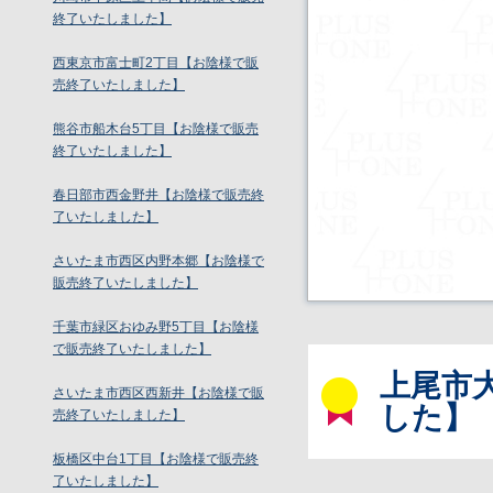
終了いたしました】
西東京市富士町2丁目【お陰様で販
売終了いたしました】
熊谷市船木台5丁目【お陰様で販売
終了いたしました】
春日部市西金野井【お陰様で販売終
了いたしました】
さいたま市西区内野本郷【お陰様で
販売終了いたしました】
千葉市緑区おゆみ野5丁目【お陰様
で販売終了いたしました】
上尾市
さいたま市西区西新井【お陰様で販
した】
売終了いたしました】
板橋区中台1丁目【お陰様で販売終
了いたしました】