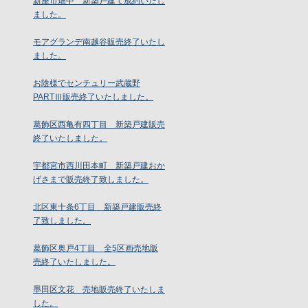
新座市畑中 新築戸建て成約いたし
ました。
モアグランデ南越谷販売終了いたし
ました。
お陰様でセンチュリー武蔵野
PARTⅢ販売終了いたしました。
葛飾区西亀有四丁目 新築戸建販売
終了いたしました。
宇都宮市西川田本町 新築戸建おか
げさまで販売終了致しました。
北区東十条6丁目 新築戸建販売終
了致しました。
葛飾区奥戸4丁目 全5区画売地販
売終了いたしました。
墨田区文花 売地販売終了いたしま
した。