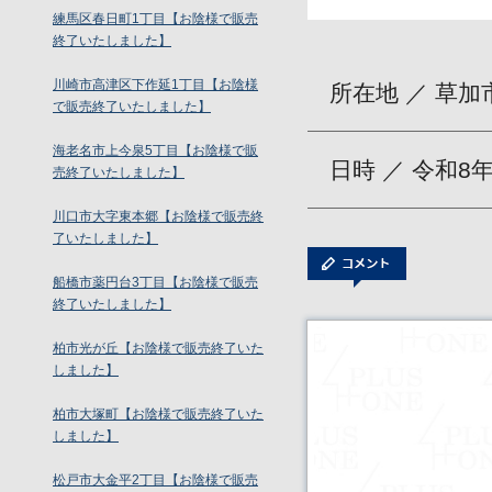
練馬区春日町1丁目【お陰様で販売
終了いたしました】
川崎市高津区下作延1丁目【お陰様
所在地 ／ 草加
で販売終了いたしました】
海老名市上今泉5丁目【お陰様で販
日時 ／ 令和8
売終了いたしました】
川口市大字東本郷【お陰様で販売終
了いたしました】
船橋市薬円台3丁目【お陰様で販売
終了いたしました】
柏市光が丘【お陰様で販売終了いた
しました】
柏市大塚町【お陰様で販売終了いた
しました】
松戸市大金平2丁目【お陰様で販売