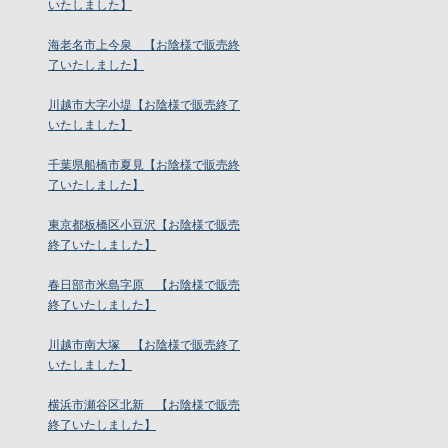
いたしました】
海老名市上今泉 【お陰様で販売終
了いたしました】
川越市大字小堤【お陰様で販売終了
いたしました】
千葉県船橋市夏見【お陰様で販売終
了いたしました】
東京都板橋区小豆沢【お陰様で販売
終了いたしました】
春日部市米島字原 【お陰様で販売
終了いたしました】
川越市南大塚 【お陰様で販売終了
いたしました】
横浜市瀬谷区北新 【お陰様で販売
終了いたしました】