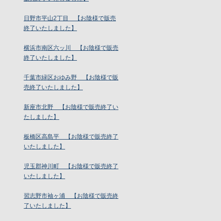
日野市平山2丁目 【お陰様で販売
終了いたしました】
横浜市南区六ッ川 【お陰様で販売
終了いたしました】
千葉市緑区おゆみ野 【お陰様で販
売終了いたしました】
新座市北野 【お陰様で販売終了い
たしました】
板橋区高島平 【お陰様で販売終了
いたしました】
児玉郡神川町 【お陰様で販売終了
いたしました】
習志野市袖ヶ浦 【お陰様で販売終
了いたしました】