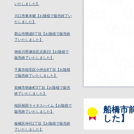
いたしました】
川口市東本郷【お陰様で販売終了い
たしました】
郡山市開成6丁目【お陰様で販売終
了いたしました】
神奈川県瀬谷区北新23【お陰様で
販売終了いたしました】
千葉市稲毛区小仲台9丁目【お陰様
で販売終了いたしました】
前橋市朝倉町3丁目【お陰様で販売
終了いたしました】
桜区桜田ライネスハイム【お陰様で
船橋市
販売終了いたしました】
した】
板橋区仲代1丁目【お陰様で販売終
了いたしました】