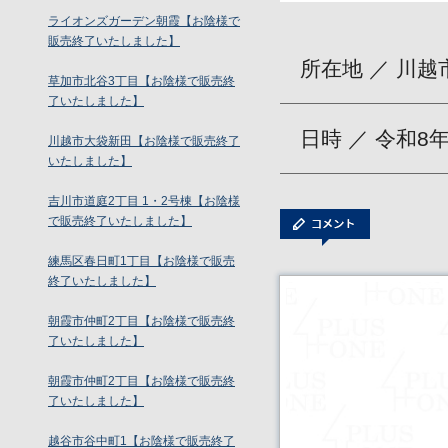
ライオンズガーデン朝霞【お陰様で
販売終了いたしました】
所在地 ／ 川越
草加市北谷3丁目【お陰様で販売終
了いたしました】
日時 ／ 令和8
川越市大袋新田【お陰様で販売終了
いたしました】
吉川市道庭2丁目 1・2号棟【お陰様
で販売終了いたしました】
練馬区春日町1丁目【お陰様で販売
終了いたしました】
朝霞市仲町2丁目【お陰様で販売終
了いたしました】
朝霞市仲町2丁目【お陰様で販売終
了いたしました】
越谷市谷中町1【お陰様で販売終了