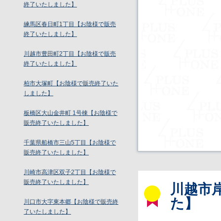
終了いたしました】
練馬区春日町1丁目【お陰様で販売
終了いたしました】
川越市豊田町2丁目【お陰様で販売
終了いたしました】
柏市大塚町【お陰様で販売終了いた
しました】
板橋区大山金井町 1号棟【お陰様で
販売終了いたしました】
千葉県船橋市三山5丁目【お陰様で
販売終了いたしました】
川崎市高津区双子2丁目【お陰様で
販売終了いたしました】
川越市
た】
川口市大字東本郷【お陰様で販売終
了いたしました】