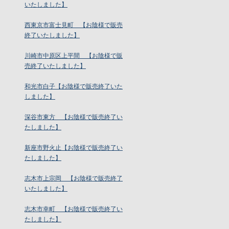
いたしました】
西東京市富士見町 【お陰様で販売
終了いたしました】
川崎市中原区上平間 【お陰様で販
売終了いたしました】
和光市白子【お陰様で販売終了いた
しました】
深谷市東方 【お陰様で販売終了い
たしました】
新座市野火止【お陰様で販売終了い
たしました】
志木市上宗岡 【お陰様で販売終了
いたしました】
志木市幸町 【お陰様で販売終了い
たしました】