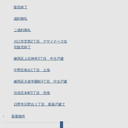
販売終了
成約御礼
ご成約御礼
川口市芝西2丁目 デザイナーズ住
宅販売終了
練馬区上石神井3丁目 中古戸建
中野区南台1丁目 土地
練馬区大泉学園町4丁目 中古戸建
渋谷区本町5丁目 売地
日野市日野台１丁目 新築戸建て
新着物件