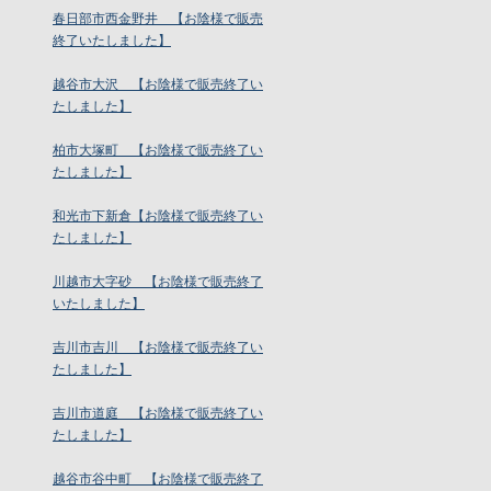
春日部市西金野井 【お陰様で販売
終了いたしました】
越谷市大沢 【お陰様で販売終了い
たしました】
柏市大塚町 【お陰様で販売終了い
たしました】
和光市下新倉【お陰様で販売終了い
たしました】
川越市大字砂 【お陰様で販売終了
いたしました】
吉川市吉川 【お陰様で販売終了い
たしました】
吉川市道庭 【お陰様で販売終了い
たしました】
越谷市谷中町 【お陰様で販売終了