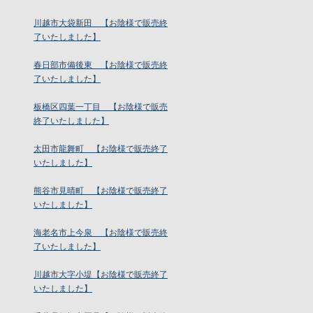
川越市大袋新田 【お陰様で販売終
了いたしました】
春日部市備後東 【お陰様で販売終
了いたしました】
板橋区四葉一丁目 【お陰様で販売
終了いたしました】
太田市龍舞町 【お陰様で販売終了
いたしました】
熊谷市見晴町 【お陰様で販売終了
いたしました】
海老名市上今泉 【お陰様で販売終
了いたしました】
川越市大字小堤【お陰様で販売終了
いたしました】