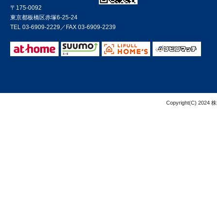
〒175-0092
東京都板橋区赤塚6-25-24
TEL 03-6909-2229／FAX 03-6909-2239
Copyright(C) 2024