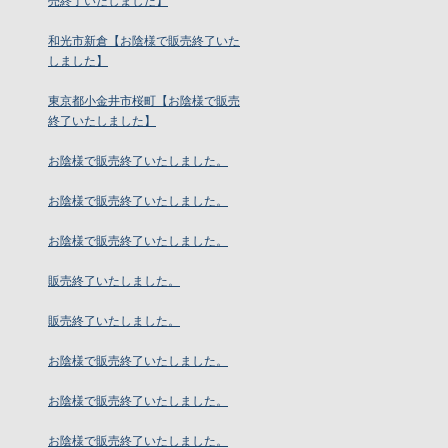
売終了いたしました】
和光市新倉【お陰様で販売終了いた
しました】
東京都小金井市桜町【お陰様で販売
終了いたしました】
お陰様で販売終了いたしました。
お陰様で販売終了いたしました。
お陰様で販売終了いたしました。
販売終了いたしました。
販売終了いたしました。
お陰様で販売終了いたしました。
お陰様で販売終了いたしました。
お陰様で販売終了いたしました。