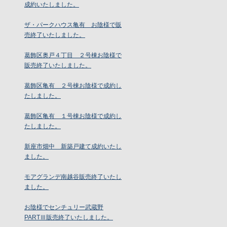
成約いたしました。
ザ・パークハウス亀有 お陰様で販
売終了いたしました。
葛飾区奥戸４丁目 ２号棟お陰様で
販売終了いたしました。
葛飾区亀有 ２号棟お陰様で成約し
たしました。
葛飾区亀有 １号棟お陰様で成約し
たしました。
新座市畑中 新築戸建て成約いたし
ました。
モアグランデ南越谷販売終了いたし
ました。
お陰様でセンチュリー武蔵野
PARTⅢ販売終了いたしました。