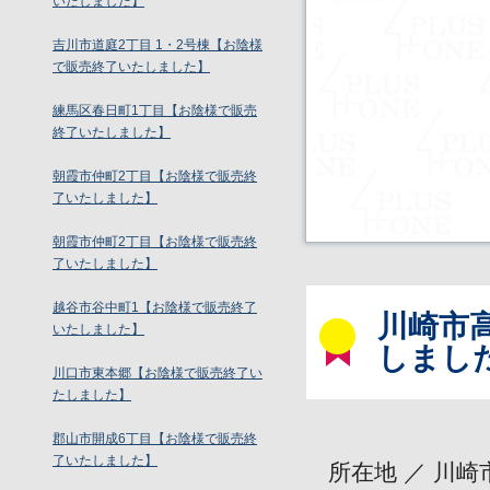
いたしました】
吉川市道庭2丁目 1・2号棟【お陰様
で販売終了いたしました】
練馬区春日町1丁目【お陰様で販売
終了いたしました】
朝霞市仲町2丁目【お陰様で販売終
了いたしました】
朝霞市仲町2丁目【お陰様で販売終
了いたしました】
越谷市谷中町1【お陰様で販売終了
川崎市
いたしました】
しまし
川口市東本郷【お陰様で販売終了い
たしました】
郡山市開成6丁目【お陰様で販売終
了いたしました】
所在地 ／ 川