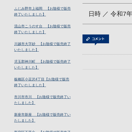
ふじみ野市上福岡 【お陰様で販売
日時 ／ 令和7
終了いたしました】
流山市こうのす台 【お陰様で販売
終了いたしました】
川越市大字砂 【お陰様で販売終了
いたしました】
児玉郡神川町 【お陰様で販売終了
いたしました】
板橋区小豆沢4丁目【お陰様で販売
終了いたしました】
市川市市川 【お陰様で販売終了い
たしました】
新座市新座 【お陰様で販売終了い
たしました】