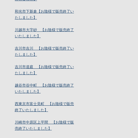
和光市下新倉【お陰様で販売終了い
たしました】
川越市大字砂 【お陰様で販売終了
いたしました】
吉川市吉川 【お陰様で販売終了い
たしました】
吉川市道庭 【お陰様で販売終了い
たしました】
越谷市谷中町 【お陰様で販売終了
いたしました】
西東京市富士見町 【お陰様で販売
終了いたしました】
川崎市中原区上平間 【お陰様で販
売終了いたしました】