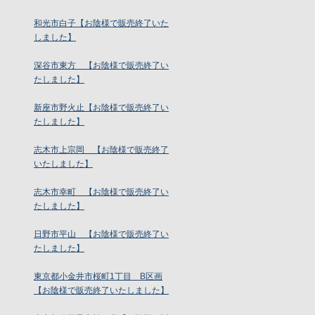
和光市白子【お陰様で販売終了いた
しました】
深谷市東方 【お陰様で販売終了い
たしました】
新座市野火止【お陰様で販売終了い
たしました】
志木市上宗岡 【お陰様で販売終了
いたしました】
志木市幸町 【お陰様で販売終了い
たしました】
日野市平山 【お陰様で販売終了い
たしました】
東京都小金井市桜町1丁目 B区画
【お陰様で販売終了いたしました】