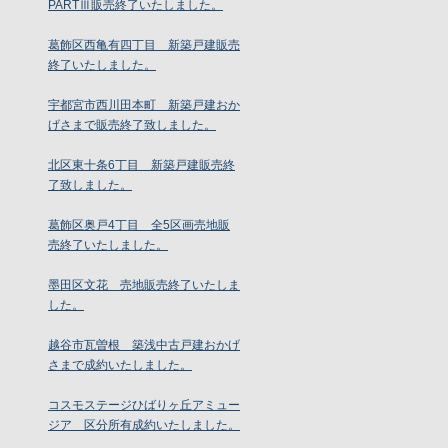
PARTⅢ販売終了いたしました。
葛飾区西亀有四丁目 新築戸建販売
終了いたしました。
宇都宮市西川田本町 新築戸建おか
げさまで販売終了致しました。
北区東十条6丁目 新築戸建販売終
了致しました。
葛飾区奥戸4丁目 全5区画売地販
売終了いたしました。
墨田区文花 売地販売終了いたしま
した。
越谷市瓦曽根 築浅中古戸建おかげ
さまで成約いたしました。
コスモステージひばりヶ丘アミュー
ジア 区分所有成約いたしました。