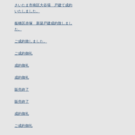
さいたま市南区大谷場 戸建て成約
いたしました。
板橋区赤塚 新築戸建成約致しまし
た。
ご成約致しました。
ご成約御礼
成約御礼
成約御礼
販売終了
販売終了
成約御礼
ご成約御礼