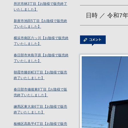
所沢市林3丁目【お陰様で販売終了
いたしました】
日時 ／ 令和7
新座市池田5丁目【お陰様で販売終
了いたしました】
横浜市南区六ッ川【お陰様で販売終
了いたしました】
春日部市米島字原【お陰様で販売終
了いたしました】
朝霞市膝折町3丁目【お陰様で販売
終了いたしました】
春日部市備後東8丁目【お陰様で販
売終了いたしました】
練馬区東大泉6丁目【お陰様で販売
終了いたしました】
板橋区高島平4丁目【お陰様で販売