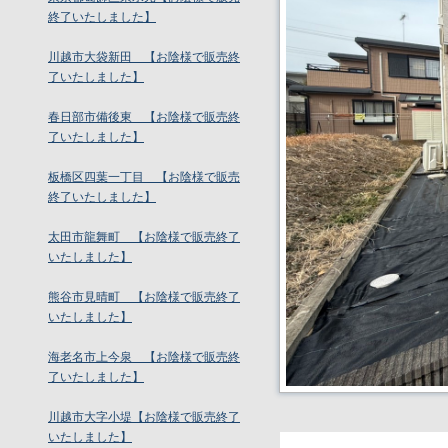
終了いたしました】
川越市大袋新田 【お陰様で販売終
了いたしました】
春日部市備後東 【お陰様で販売終
了いたしました】
板橋区四葉一丁目 【お陰様で販売
終了いたしました】
太田市龍舞町 【お陰様で販売終了
いたしました】
熊谷市見晴町 【お陰様で販売終了
いたしました】
海老名市上今泉 【お陰様で販売終
了いたしました】
川越市大字小堤【お陰様で販売終了
いたしました】