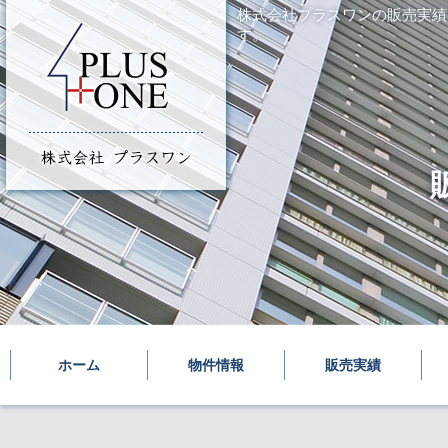
株式会社プラスワンの販売実績
す。
ホーム
物件情報
販売実績