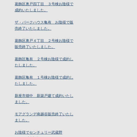
葛飾区奥戸四丁目 ３号棟お陰様で
成約いたしました。
ザ・パークハウス亀有 お陰様で販
売終了いたしました。
葛飾区奥戸４丁目 ２号棟お陰様で
販売終了いたしました。
葛飾区亀有 ２号棟お陰様で成約し
たしました。
葛飾区亀有 １号棟お陰様で成約し
たしました。
新座市畑中 新築戸建て成約いたし
ました。
モアグランデ南越谷販売終了いたし
ました。
お陰様でセンチュリー武蔵野