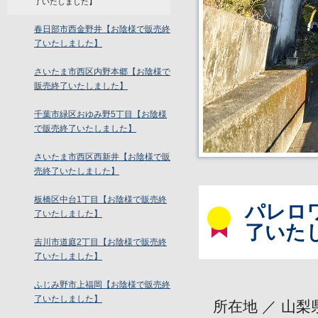
了いたしました】
春日部市西金野井【お陰様で販売終
了いたしました】
さいたま市西区内野本郷【お陰様で
販売終了いたしました】
千葉市緑区おゆみ野5丁目【お陰様
で販売終了いたしました】
さいたま市西区西新井【お陰様で販
売終了いたしました】
板橋区中台1丁目【お陰様で販売終
パレロ
了いたしました】
了いた
吉川市道庭2丁目【お陰様で販売終
了いたしました】
ふじみ野市上福岡【お陰様で販売終
了いたしました】
所在地 ／ 山梨