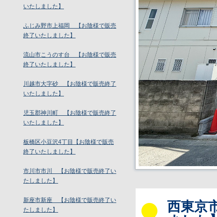
いたしました】
ふじみ野市上福岡 【お陰様で販売
終了いたしました】
流山市こうのす台 【お陰様で販売
終了いたしました】
川越市大字砂 【お陰様で販売終了
いたしました】
児玉郡神川町 【お陰様で販売終了
いたしました】
板橋区小豆沢4丁目【お陰様で販売
終了いたしました】
市川市市川 【お陰様で販売終了い
たしました】
新座市新座 【お陰様で販売終了い
西東京
たしました】