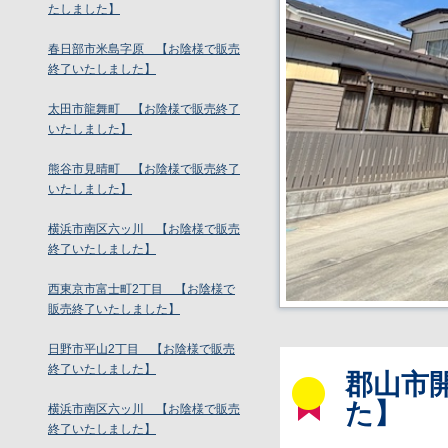
たしました】
春日部市米島字原 【お陰様で販売
終了いたしました】
太田市龍舞町 【お陰様で販売終了
いたしました】
熊谷市見晴町 【お陰様で販売終了
いたしました】
横浜市南区六ッ川 【お陰様で販売
終了いたしました】
西東京市富士町2丁目 【お陰様で
販売終了いたしました】
日野市平山2丁目 【お陰様で販売
終了いたしました】
郡山市
た】
横浜市南区六ッ川 【お陰様で販売
終了いたしました】