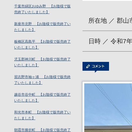
千葉市緑区おゆみ野 【お陰様で販
売終了いたしました】
所在地 ／ 郡山
新座市北野 【お陰様で販売終了い
たしました】
日時 ／ 令和7
板橋区高島平 【お陰様で販売終了
いたしました】
児玉郡神川町 【お陰様で販売終了
いたしました】
習志野市袖ヶ浦 【お陰様で販売終
了いたしました】
越谷市谷中町 【お陰様で販売終了
いたしました】
和光市本町 【お陰様で販売終了い
たしました】
朝霞市膝折町 【お陰様で販売終了