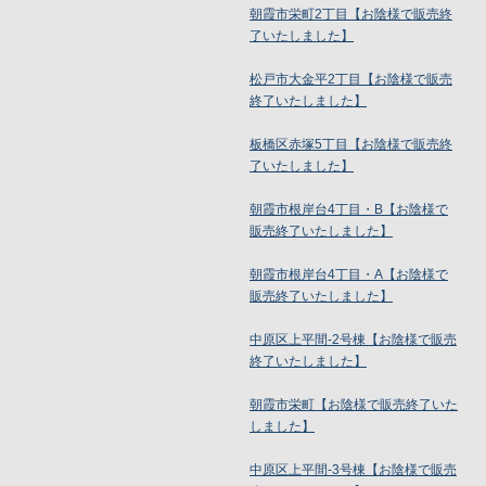
朝霞市栄町2丁目【お陰様で販売終
了いたしました】
松戸市大金平2丁目【お陰様で販売
終了いたしました】
板橋区赤塚5丁目【お陰様で販売終
了いたしました】
朝霞市根岸台4丁目・B【お陰様で
販売終了いたしました】
朝霞市根岸台4丁目・A【お陰様で
販売終了いたしました】
中原区上平間-2号棟【お陰様で販売
終了いたしました】
朝霞市栄町【お陰様で販売終了いた
しました】
中原区上平間-3号棟【お陰様で販売