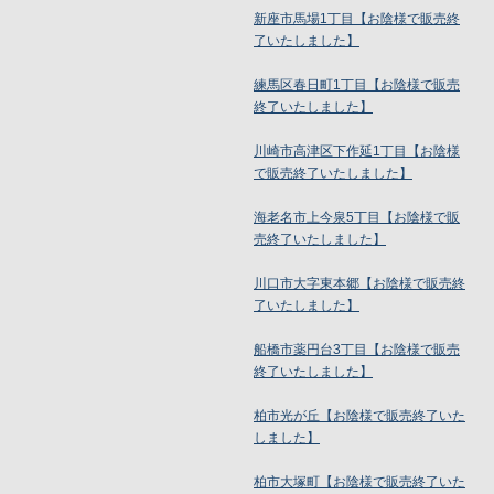
新座市馬場1丁目【お陰様で販売終
了いたしました】
練馬区春日町1丁目【お陰様で販売
終了いたしました】
川崎市高津区下作延1丁目【お陰様
で販売終了いたしました】
海老名市上今泉5丁目【お陰様で販
売終了いたしました】
川口市大字東本郷【お陰様で販売終
了いたしました】
船橋市薬円台3丁目【お陰様で販売
終了いたしました】
柏市光が丘【お陰様で販売終了いた
しました】
柏市大塚町【お陰様で販売終了いた