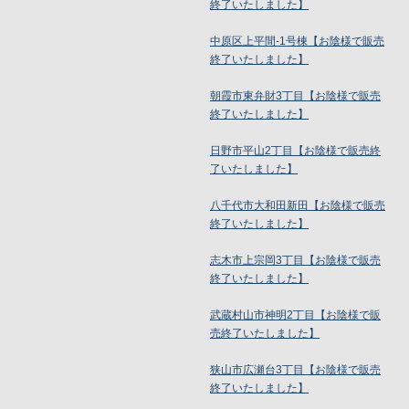
終了いたしました】
中原区上平間-1号棟【お陰様で販売
終了いたしました】
朝霞市東弁財3丁目【お陰様で販売
終了いたしました】
日野市平山2丁目【お陰様で販売終
了いたしました】
八千代市大和田新田【お陰様で販売
終了いたしました】
志木市上宗岡3丁目【お陰様で販売
終了いたしました】
武蔵村山市神明2丁目【お陰様で販
売終了いたしました】
狭山市広瀬台3丁目【お陰様で販売
終了いたしました】