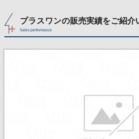
プラスワンの販売実績をご紹介
Sales performance