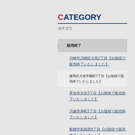
CATEGORY
カテゴリ
販売終了
川崎市川崎区大島2丁目【お陰様で
販売終了いたしました】
練馬区大泉学園町7丁目【お陰様で販
売終了いたしました】
草加市北谷3丁目【お陰様で販売終
了いたしました】
川越市岸町2丁目【お陰様で販売終
了いたしました】
船橋市前原西8丁目【お陰様で販売