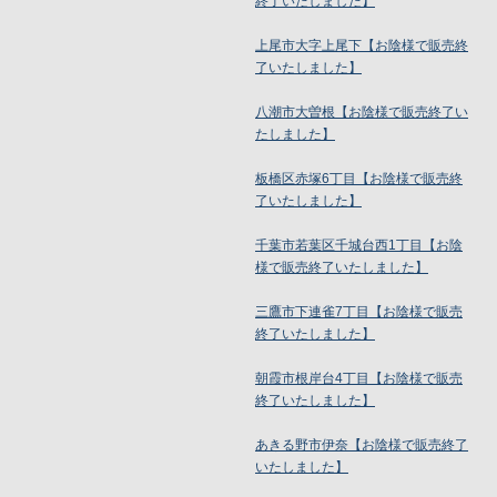
終了いたしました】
上尾市大字上尾下【お陰様で販売終
了いたしました】
八潮市大曽根【お陰様で販売終了い
たしました】
板橋区赤塚6丁目【お陰様で販売終
了いたしました】
千葉市若葉区千城台西1丁目【お陰
様で販売終了いたしました】
三鷹市下連雀7丁目【お陰様で販売
終了いたしました】
朝霞市根岸台4丁目【お陰様で販売
終了いたしました】
あきる野市伊奈【お陰様で販売終了
いたしました】